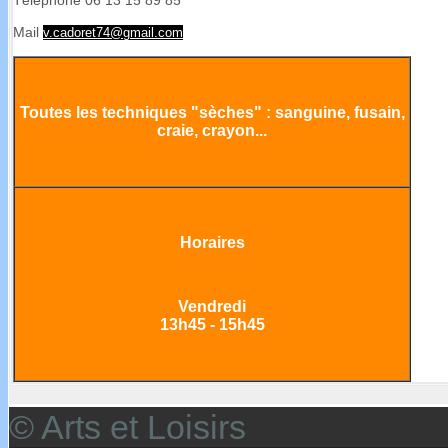
Téléphone 06 13 15 89 85
Mail
v.cadoret74@gmail.com
Toutes les techniques "sèches" : sanguine, fusain,
craie, crayon...
Horaires
Vendredi
13h45 - 15h45
© Arts et Loisirs