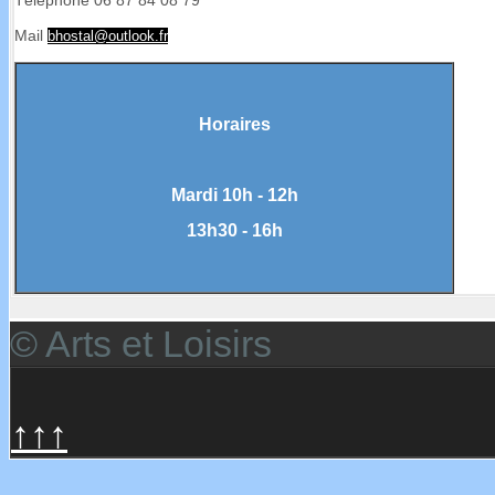
Téléphone 06 87 84 08 79
Mail
bhostal@outlook.fr
Horaires
Mardi 10h - 12h
13h30 - 16h
© Arts et Loisirs
↑↑↑