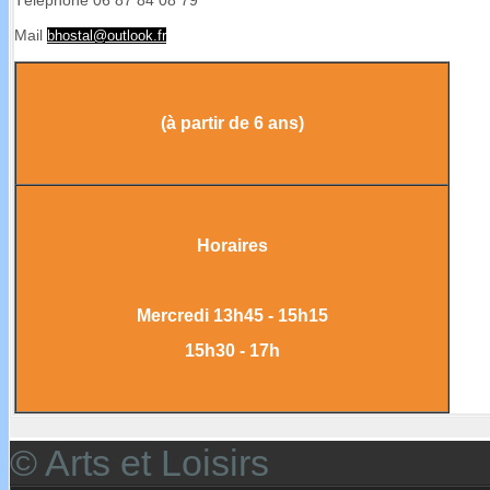
Téléphone 06 87 84 08 79
Mail
bhostal@outlook.fr
(à partir de 6 ans)
Horaires
Mercredi 13h45 - 15h15
15h30 - 17h
© Arts et Loisirs