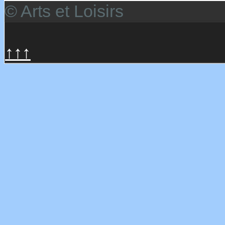
© Arts et Loisirs
↑↑↑