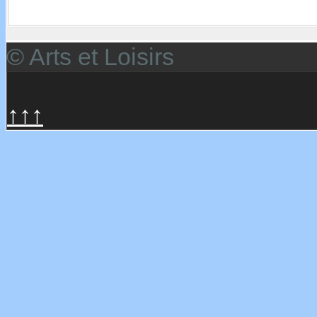
© Arts et Loisirs
↑↑↑