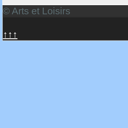
© Arts et Loisirs
↑↑↑