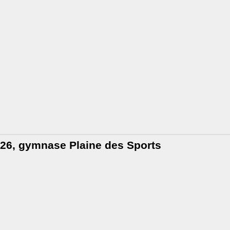
26,
gymnase Plaine des Sports
 juin 2026 au Moulin des Muses